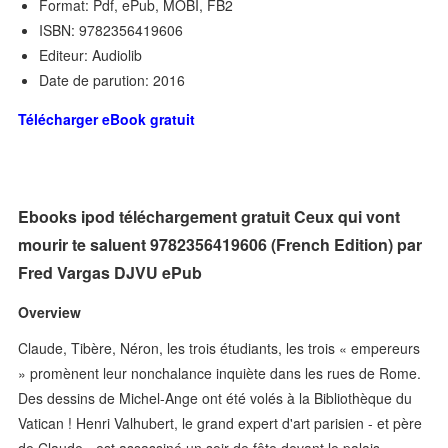
Format: Pdf, ePub, MOBI, FB2
ISBN: 9782356419606
Editeur: Audiolib
Date de parution: 2016
Télécharger eBook gratuit
Ebooks ipod téléchargement gratuit Ceux qui vont
mourir te saluent 9782356419606 (French Edition) par
Fred Vargas DJVU ePub
Overview
Claude, Tibère, Néron, les trois étudiants, les trois « empereurs
» promènent leur nonchalance inquiète dans les rues de Rome.
Des dessins de Michel-Ange ont été volés à la Bibliothèque du
Vatican ! Henri Valhubert, le grand expert d'art parisien - et père
de Claude - est assassiné un soir de fête devant le palais