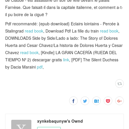
Farnèse. Que faisait-il dans la capitale italienne, et comment a-t-
il pu boire de la ciguë ?
Pdf recommandé: {epub download} Eclairs lointains - Percée à
Stalingrad
read book
, Download Pdf La fille du train
read book
,
DOWNLOADS Side by Side/Lado a lado: The Story of Dolores
Huerta and Cesar Chavez/La historia de Dolores Huerta y Cesar
Chavez
read book
, [Kindle] LA GRAN CACERÍA (RUEDA DEL
TIEMPO Nº 2) descargar gratis
link
, [PDF] The Silent Duchess
by Dacia Maraini
pdf
,
xynkebaqunyw's Ownd